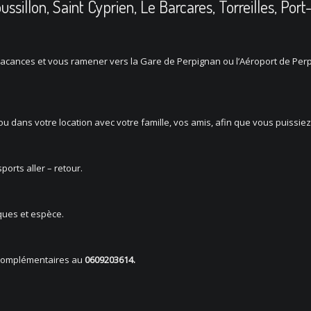
ssillon, Saint Cyprien, Le Barcares, Torreilles, Por
 vacances et vous ramener vers la Gare de Perpignan ou l’Aéroport de Per
ou dans votre location avec votre famille, vos amis, afin que vous puissie
orts aller – retour.
ques et espèce.
 complémentaires au
0609203614.